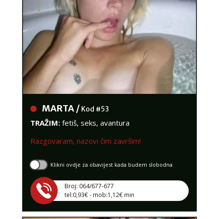
MARTA /
Kod #53
TRAŽIM:
fetiš, seks, avantura
Razgovaram, nazovi čim završim!
Klikni ovdje za obavijest kada budem slobodna
Broj: 064/677-677
tel:0,93€ - mob:1,12€ min