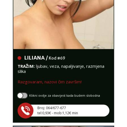
LILIANA /
Kod #69
TRAŽIM:
ljubav, veza, napaljivanje, razmjena
slika
Razgovaram, nazovi čim završim!
Klikni ovdje za obavijest kada budem slobodna
Broj: 064/677-677
tel:0,93€ - mob:1,12€ min