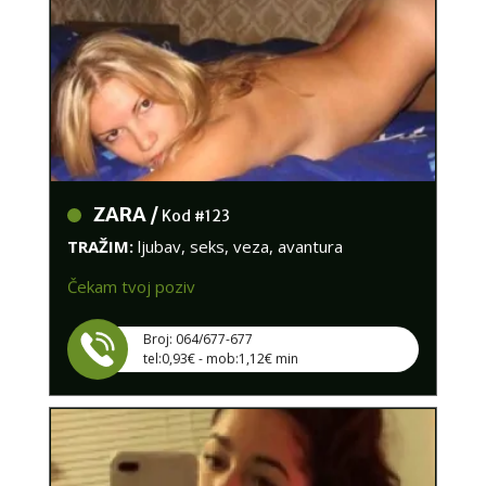
ZARA /
Kod #123
TRAŽIM:
ljubav, seks, veza, avantura
Čekam tvoj poziv
Broj: 064/677-677
tel:0,93€ - mob:1,12€ min