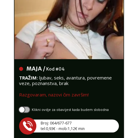
MAJA /
Kod #04
TRAŽIM:
ljubav, seks, avantura, povremene
veze, poznanstva, brak
Razgovaram, nazovi čim završim!
Klikni ovdje za obavijest kada budem slobodna
Broj: 064/677-677
tel:0,93€ - mob:1,12€ min