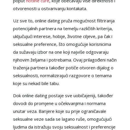
poput
hotline cure
, koje obećavaju više direktnosti i
otvorenosti u ostvarivanju kontakata.
Uz sve to, online dating pruža mogućnost filtriranja
potencijalnih partnera na temelju različitih kriterija,
uključujući interese, hobije, životne ciljeve, pa čak i
seksualne preference, što omogućuje korisnicima
da sužavaju izbor na one koji najviše odgovaraju
njihovim željama i potrebama. Ovaj prilagođeni način
traženja partnera također potiče otvoren dijalog o
seksualnosti, normalizirajući razgovore o temama
koje su nekad bile tabu.
Dok online dating postaje sve uobičajeniji, također
dovodi do promjene u očekivanjima i normama
unutar veza. Barijere koje su prije ograničavale
seksualne veze sada se lagano ruše, omogućujući
ljudima da istražuju svoju seksualnost i preferencije