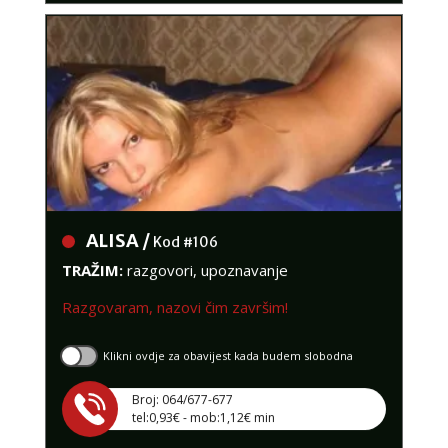
ALISA /
Kod #106
TRAŽIM:
razgovori, upoznavanje
Razgovaram, nazovi čim završim!
Klikni ovdje za obavijest kada budem slobodna
Broj: 064/677-677
tel:0,93€ - mob:1,12€ min