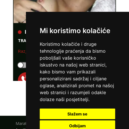
LUCIJA /
Kod #136
Mi koristimo kolačiće
TRAŽIM:
brak, veza, ljubav, avantura, seks
Koristimo kolačiće i druge
Razgovaram, nazovi čim završim!
tehnologije praćenja da bismo
poboljšali vaše korisničko
Klikni ovdje za obavijest kada budem slobodna
iskustvo na našoj web stranici,
Broj: 064/677-677
kako bismo vam prikazali
tel:0,93€ - mob:1,12€ min
personalizirani sadržaj i ciljane
oglase, analizirali promet na našoj
web stranici i razumjeli odakle
POGLEDAJ SVE DAME
dolaze naši posjetitelji.
Slažem se
Maratela mreže d.o.o., 072700700, +18 Copyright Ⓒ
Odbijam