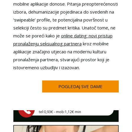
mobilne aplikacije donose. Pitanja preopterećenosti
izbora, dehumanizacije pojedinaca do svedenih na
‘swipeable’ profile, te potencijalna površnost u
selekciji često su predmet kritika. Unatoč tome, ne
može se poreći kako je
online dating: novi pristup
pronalaženju seksualnog partnera
kroz mobilne
aplikacije značajno utjecao na modernu kulturu
LUCIJA /
Kod #136
pronalaženja partnera, stvarajući prostor koji je
TRAŽIM:
brak, veza, ljubav, avantura, seks
istovremeno uzbudljiv i izazovan.
Razgovaram, nazovi čim završim!
POGLEDAJ SVE DAME
Klikni ovdje za obavijest kada budem slobodna
Broj: 064/677-677
tel:0,93€ - mob:1,12€ min