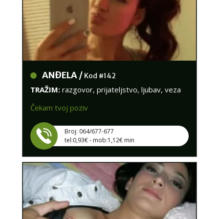
ANĐELA /
Kod #142
TRAŽIM:
razgovor, prijateljstvo, ljubav, veza
Čekam tvoj poziv
Broj: 064/677-677
tel:0,93€ - mob:1,12€ min