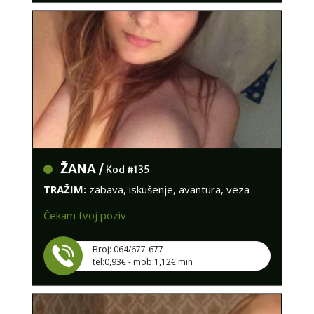
ŽANA /
Kod #135
TRAŽIM:
zabava, iskušenje, avantura, veza
Čekam tvoj poziv
Broj: 064/677-677
tel:0,93€ - mob:1,12€ min