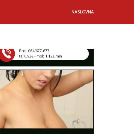
TRAŽIM:
brak, veza, ljubav, avantura, seks
NASLOVNA
Razgovaram, nazovi čim završim!
Klikni ovdje za obavijest kada budem slobodna
Broj: 064/677-677
tel:0,93€ - mob:1,12€ min
LILIANA /
Kod #69