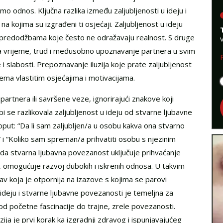
o odnos. Ključna razlika između zaljubljenosti u ideju i
a kojima su izgrađeni ti osjećaji. Zaljubljenost u ideju
im predodžbama koje često ne odražavaju realnost. S druge
va vrijeme, trud i međusobno upoznavanje partnera u svim
i slabosti. Prepoznavanje iluzija koje prate zaljubljenost
ema vlastitim osjećajima i motivacijama.
partnera ili savršene veze, ignorirajući znakove koji
 se razlikovala zaljubljenost u ideju od stvarne ljubavne
oput: “Da li sam zaljubljen/a u osobu kakva ona stvarno
? ” i “Koliko sam spreman/a prihvatiti osobu s njezinim
da stvarna ljubavna povezanost uključuje prihvaćanje
a, omogućuje razvoj dubokih i iskrenih odnosa. U takvim
av koja je otpornija na izazove s kojima se parovi
 ideju i stvarne ljubavne povezanosti je temeljna za
 početne fascinacije do trajne, zrele povezanosti.
ja je prvi korak ka izgradnji zdravog i ispunjavajućeg