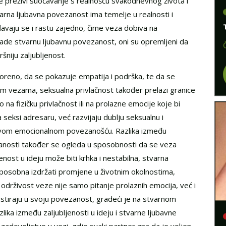
ne preživi suočavanje s realnošću svakodnevnog života i
arna ljubavna povezanost ima temelje u realnosti i
avaju se i rastu zajedno, čime veza dobiva na
grade stvarnu ljubavnu povezanost, oni su opremljeni da
šniju zaljubljenost.
oreno, da se pokazuje empatija i podrška, te da se
vim vezama, seksualna privlačnost također prelazi granice
na fizičku privlačnost ili na prolazne emocije koje bi
 seksi adresaru, već razvijaju dublju seksualnu i
ihovom emocionalnom povezanošću. Razlika između
ezanosti također se ogleda u sposobnosti da se veza
jenost u ideju može biti krhka i nestabilna, stvarna
 sposobna izdržati promjene u životnim okolnostima,
, održivost veze nije samo pitanje prolaznih emocija, već i
estiraju u svoju povezanost, gradeći je na stvarnom
lika između zaljubljenosti u ideju i stvarne ljubavne