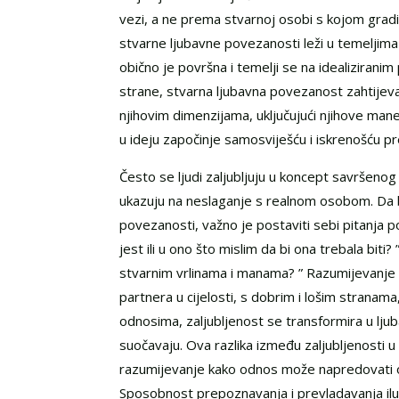
vezi, a ne prema stvarnoj osobi s kojom gradim
stvarne ljubavne povezanosti leži u temeljima n
obično je površna i temelji se na idealiziran
strane, stvarna ljubavna povezanost zahtije
njihovim dimenzijama, uključujući njihove mane 
u ideju započinje samosviješću i iskrenošću pr
Često se ljudi zaljubljuju u koncept savršenog 
ukazuju na neslaganje s realnom osobom. Da bi
povezanosti, važno je postaviti sebi pitanja p
jest ili u ono što mislim da bi ona trebala biti
stvarnim vrlinama i manama? ” Razumijevanje 
partnera u cijelosti, s dobrim i lošim stranam
odnosima, zaljubljenost se transformira u ljub
suočavaju. Ova razlika između zaljubljenosti u
razumijevanje kako odnos može napredovati od
Sposobnost prepoznavanja i prevladavanja iluzi