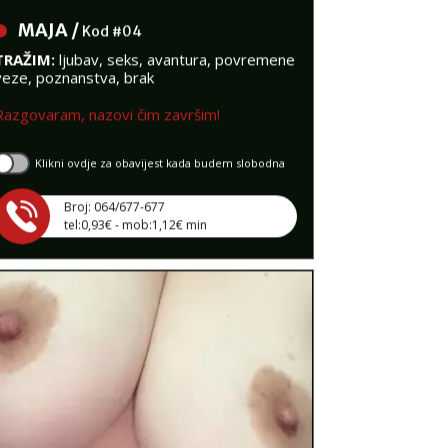
MAJA /
Kod #04
TRAŽIM:
ljubav, seks, avantura, povremene
veze, poznanstva, brak
Razgovaram, nazovi čim završim!
Klikni ovdje za obavijest kada budem slobodna
Broj: 064/677-677
tel:0,93€ - mob:1,12€ min