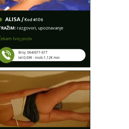
ALISA /
Kod #106
TRAŽIM:
razgovori, upoznavanje
Čekam tvoj poziv
Broj: 064/677-677
tel:0,93€ - mob:1,12€ min