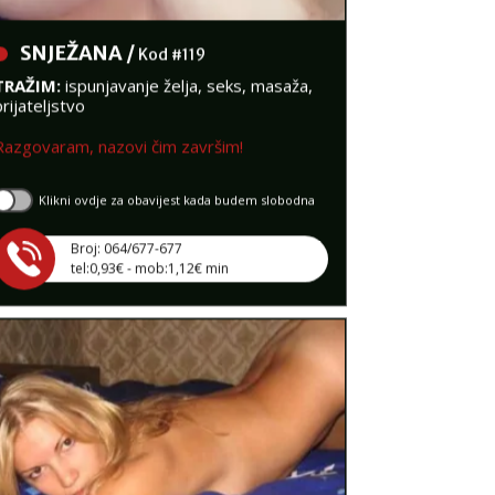
SNJEŽANA /
Kod #119
TRAŽIM:
ispunjavanje želja, seks, masaža,
prijateljstvo
Razgovaram, nazovi čim završim!
Klikni ovdje za obavijest kada budem slobodna
Broj: 064/677-677
tel:0,93€ - mob:1,12€ min