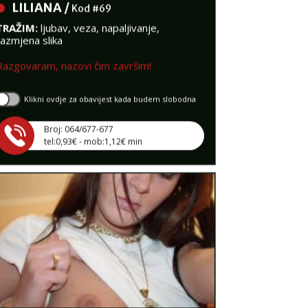
TRAŽIM:
ljubav, veza, napaljivanje,
razmjena slika
Razgovaram, nazovi čim završim!
Klikni ovdje za obavijest kada budem slobodna
Broj: 064/677-677
tel:0,93€ - mob:1,12€ min