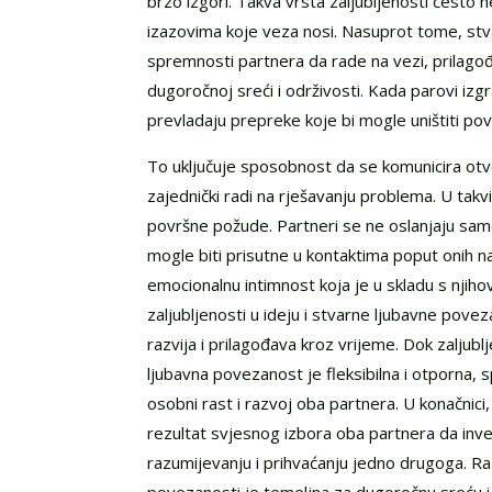
brzo izgori. Takva vrsta zaljubljenosti često 
izazovima koje veza nosi. Nasuprot tome, stv
spremnosti partnera da rade na vezi, prilagođ
dugoročnoj sreći i održivosti. Kada parovi iz
prevladaju prepreke koje bi mogle uništiti povr
To uključuje sposobnost da se komunicira otv
zajednički radi na rješavanju problema. U tak
površne požude. Partneri se ne oslanjaju samo 
mogle biti prisutne u kontaktima poput onih na
emocionalnu intimnost koja je u skladu s nj
zaljubljenosti u ideju i stvarne ljubavne pov
razvija i prilagođava kroz vrijeme. Dok zaljubl
ljubavna povezanost je fleksibilna i otporna,
osobni rast i razvoj oba partnera. U konačnici
rezultat svjesnog izbora oba partnera da inv
razumijevanju i prihvaćanju jedno drugoga. Raz