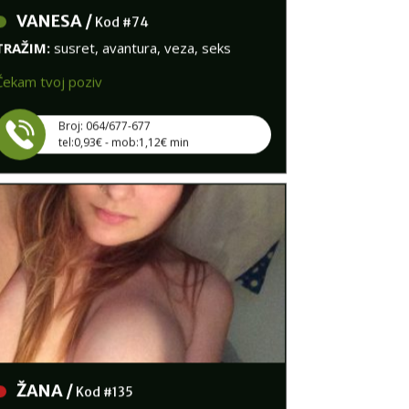
VANESA /
Kod #74
TRAŽIM:
susret, avantura, veza, seks
Čekam tvoj poziv
Broj: 064/677-677
tel:0,93€ - mob:1,12€ min
ŽANA /
Kod #135
TRAŽIM:
zabava, iskušenje, avantura, veza