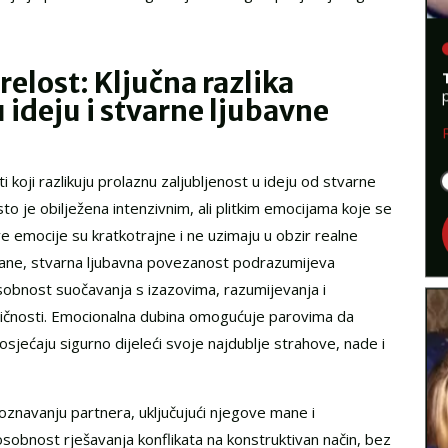
elost: Ključna razlika
 ideju i stvarne ljubavne
i koji razlikuju prolaznu zaljubljenost u ideju od stvarne
to je obilježena intenzivnim, ali plitkim emocijama koje se
Ove emocije su kratkotrajne i ne uzimaju u obzir realne
rane, stvarna ljubavna povezanost podrazumijeva
sobnost suočavanja s izazovima, razumijevanja i
 ličnosti. Emocionalna dubina omogućuje parovima da
osjećaju sigurno dijeleći svoje najdublje strahove, nade i
poznavanju partnera, uključujući njegove mane i
osobnost rješavanja konflikata na konstruktivan način, bez